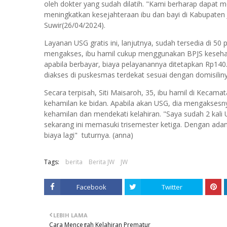
oleh dokter yang sudah dilatih. "Kami berharap dapat 
meningkatkan kesejahteraan ibu dan bayi di Kabupaten 
Suwir(26/04/2024).
Layanan USG gratis ini, lanjutnya, sudah tersedia di 5
mengakses, ibu hamil cukup menggunakan BPJS keseha
apabila berbayar, biaya pelayanannya ditetapkan Rp140
diakses di puskesmas terdekat sesuai dengan domisiliny
Secara terpisah, Siti Maisaroh, 35, ibu hamil di Keca
kehamilan ke bidan. Apabila akan USG, dia mengakses
kehamilan dan mendekati kelahiran. "Saya sudah 2 kali
sekarang ini memasuki trisemester ketiga. Dengan ada
biaya lagi" tuturnya. (anna)
Tags:
berita
Berita JW
JW
Facebook
Twitter
LEBIH LAMA
Cara Mencegah Kelahiran Prematur