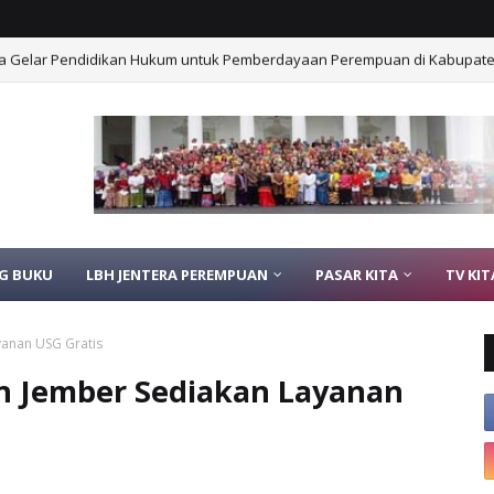
Desa Gelar Pendidikan Hukum untuk Pemberdayaan Perempuan di Kabupat
rhasil Ajak Tiga Anak Putus Sekolah Kembali ke Bangku Pendidikan
G BUKU
LBH JENTERA PEREMPUAN
PASAR KITA
TV KIT
yanan USG Gratis
n Jember Sediakan Layanan