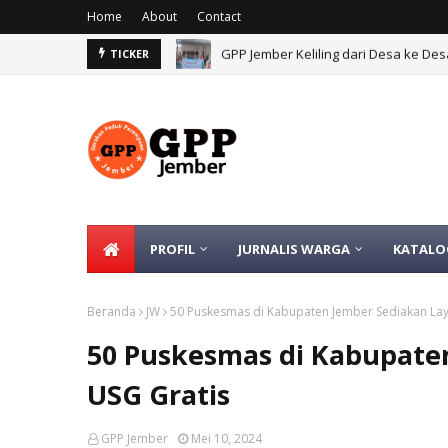
Home
About
Contact
GPP Jember Keliling dari Desa ke 
Gerakan Peduli Perempuan Jember Be
TICKER
PROFIL
JURNALIS WARGA
KATALO
Beranda
JW
50 Puskesmas di Kabupaten Jember Sediakan La
50 Puskesmas di Kabupate
USG Gratis
GPP Jember
Mei 10, 2024