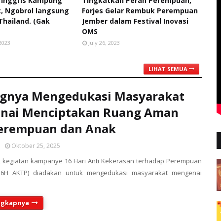
 Inggris Kampung
Tingkatkan Peran Perempuan,
, Ngobrol langsung
Forjes Gelar Rembuk Perempuan
Thailand. (Gak
Jember dalam Festival Inovasi
)
OMS
2023
July 26, 2023
LIHAT SEMUA
ngnya Mengedukasi Masyarakat
nai Menciptakan Ruang Aman
Perempuan dan Anak
Oktober 25, 2025
, kegiatan kampanye 16 Hari Anti Kekerasan terhadap Perempuan
16H AKTP) diadakan untuk mengedukasi masyarakat mengenai
ngkapnya