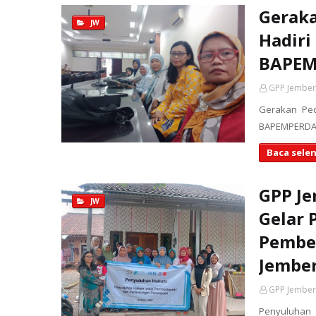
Geraka
JW
Hadiri
BAPEM
GPP Jember
Gerakan Ped
BAPEMPERDA 
Baca sele
GPP Je
JW
Gelar
Pembe
Jembe
GPP Jember
Penyuluhan