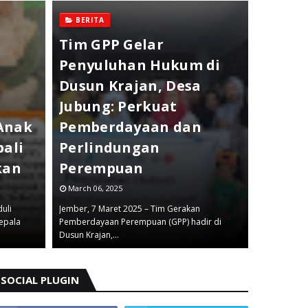
Indah
BERITA
Bulan
Tim GPP Gelar
GPP J
Penyuluhan Hukum di
Kegiat
Dusun Krajan, Desa
Bungk
Jubung: Perkuat
untuk
 Anak
Pemberdayaan dan
Bersa
ali
Perlindungan
Repub
kan
Perempuan
(WKRI
March 06, 2025
March 03,
uli
Jember, 7 Maret 2025 – Tim Gerakan
epala
Pemberdayaan Perempuan (GPP) hadir di
Indahnya B
Dusun Krajan,…
Jember Ikut
SOCIAL PLUGIN