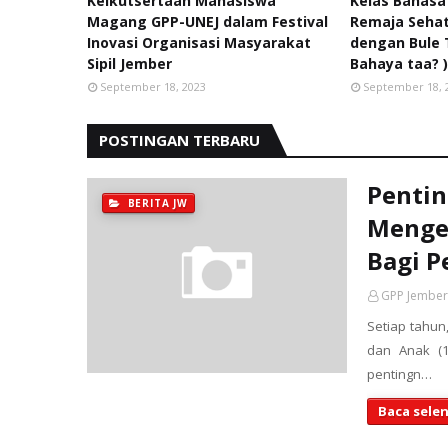
Keikutsertaan Mahasiswa
Kelas Bahasa
Magang GPP-UNEJ dalam Festival
Remaja Sehat
Inovasi Organisasi Masyarakat
dengan Bule 
Sipil Jember
Bahaya taa? 
September 18, 2023
September 18, 
POSTINGAN TERBARU
Penti
BERITA JW
Menge
Bagi 
GPP Jember
Setiap tahun
dan Anak (
pentingn…
Baca sele