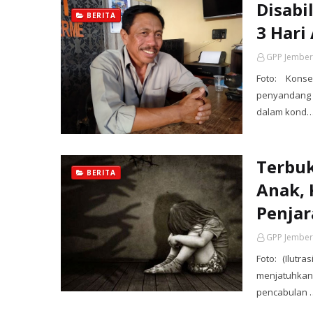
Disabi
BERITA
3 Hari
GPP Jember
Foto: Kons
penyandang d
dalam kond
Terbuk
BERITA
Anak, 
Penjar
GPP Jember
Foto: (Ilutr
menjatuhka
pencabulan 