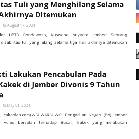
ltas Tuli yang Menghilang Selama
 Akhirnya Ditemukan
August 17, 2024
elor UPTD Bondowoso, Kuswono Ariyanto Jember: Seorang
isabilitas tuli yang hilang selama tiga hari akhirnya ditemukan
…
ti Lakukan Pencabulan Pada
Kakek di Jember Divonis 9 Tahun
a
May 01, 2024
asi, cakaplah.com)JWSUWARSUWIR: Pengadilan Negeri (PN) Jember
n vonis bersalah terhadap Busali, kakek yang melakukan
…