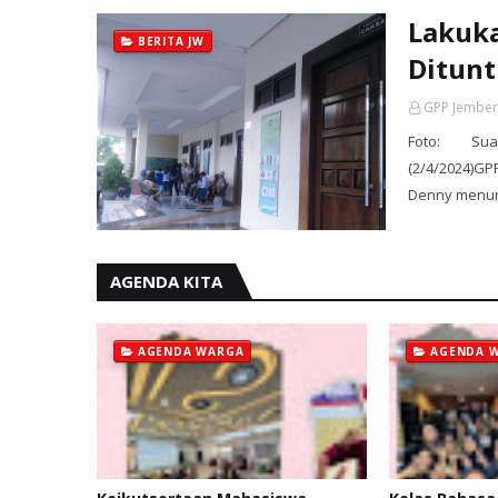
Lakuka
BERITA JW
Ditunt
GPP Jember
Foto: Su
(2/4/2024)G
Denny menun
AGENDA KITA
AGENDA WARGA
AGENDA 