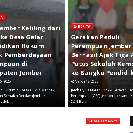
TA
ember Keliling dari
BERITA
 ke Desa Gelar
Gerakan Peduli
idikan Hukum
Perempuan Jember
k Pemberdayaan
Berhasil Ajak Tiga
mpuan di
Putus Sekolah Kemb
paten Jember
ke Bangku Pendidi
5, 2025
March 13, 2025
an Hukum di Desa Dukuh Mencek,
Jember, 13 Maret 2025 – Gerakan Ped
n Semakin BerdayaJember –
Perempuan (GPP) Jember bersama K
Pedul…
SDN Balun…
LIHAT SEMUA