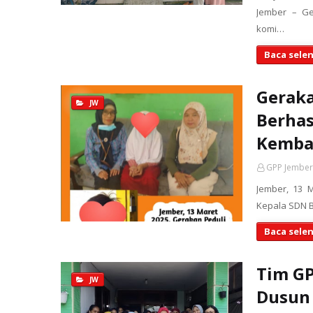
Jember – G
komi…
Baca sele
Geraka
JW
Berhas
Kembal
GPP Jember
Jember, 13 
Kepala SDN B
Baca sele
Tim GP
JW
Dusun 