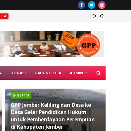
GPP Je
RITA
A
DONASI
GABUNG KITA
ADMIN
BERITA
GPP Jember Keliling dari Desa ke
Desa Gelar Pendidikan Hukum
untuk Pemberdayaan Perempuan
di Kabupaten Jember