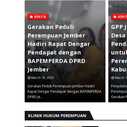
BERITA
BERI
Gerakan Peduli
GPP J
Perempuan Jember
Desa
enai
Hadiri Rapat Dengar
Pend
ng
Pendapat dengan
untu
puan
BAPEMPERDA DPRD
Pere
Jember
Kabu
March 18, 2025
March 1
 Hari Anti
Gerakan Peduli Perempuan Jember Hadiri
Penyuluh
an Anak
Rapat Dengar Pendapat dengan BAPEMPERDA
Perempua
DPRD Je…
Gerakan 
KLINIK HUKUM PEREMPUAN