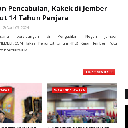
n Pencabulan, Kakek di Jember
ut 14 Tahun Penjara
April 03, 2024
asana persidangan di Pengadilan Negeri Jember
PPJEMBER.COM: Jaksa Penuntut Umum (JPU) Kejari Jember, Putu
tut terdakwa M…
LIHAT SEMUA
WARGA
AGENDA WARGA