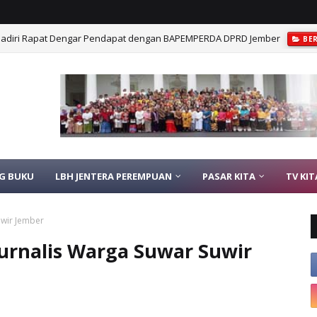
Hadiri Rapat Dengar Pendapat dengan BAPEMPERDA DPRD Jember
BE
G BUKU
LBH JENTERA PEREMPUAN
PASAR KITA
TV KIT
uwir Jember
Jurnalis Warga Suwar Suwir