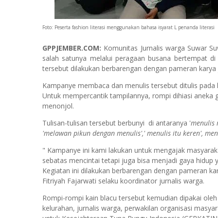
Foto: Peserta fashion literasi menggunakan bahasa isyarat L penanda literasi
GPPJEMBER.COM:
Ko
munitas Jurnalis warga Suwar Su
salah satunya melalui peragaan busana bertempat di 
tersebut dilakukan berbarengan dengan pameran karya 
Kampanye membaca dan menulis tersebut ditulis pada 
Untuk mempercantik tampilannya, rompi dihiasi aneka 
menonjol.
Tulisan-tulisan tersebut berbunyi di antaranya '
menulis 
'melawan pikun dengan menulis',' menulis itu keren', me
" Kampanye ini kami lakukan untuk mengajak masyara
sebatas mencintai tetapi juga bisa menjadi gaya hidup y
Kegiatan ini dilakukan berbarengan dengan pameran ka
Fitriyah Fajarwati selaku koordinator jurnalis warga.
Rompi-rompi kain blacu tersebut kemudian dipakai oleh
kelurahan, jurnalis warga, perwakilan organisasi masya