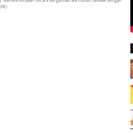
 Mereka berjalan secara bergantian ala model catwalk dengan
fit)