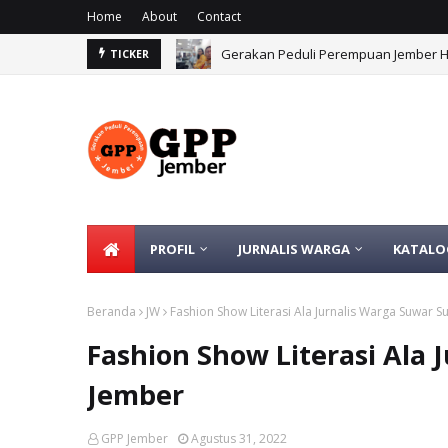
Home
About
Contact
Gerakan Peduli Perempuan Jember 
TICKER
PROFIL
JURNALIS WARGA
KATALO
Beranda
JW
Fashion Show Literasi Ala Jurnalis Warga Suwar S
Fashion Show Literasi Ala 
Jember
GPP Jember
Agustus 31, 2022