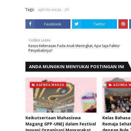
Tags:
agenda warga
JW
Facebook
Twitter
LEBIH LAMA
Kasus Kekerasan Pada Anak Meningkat, Apa Saja Faktor
Penyebabnya?
ANDA MUNGKIN MENYUKAI POSTINGAN INI
AGENDA WARGA
AGENDA 
Keikutsertaan Mahasiswa
Kelas Bahasa
Magang GPP-UNEJ dalam Festival
Remaja Sehat
Inovasi Organisasi Masyarakat
dengan Bule 