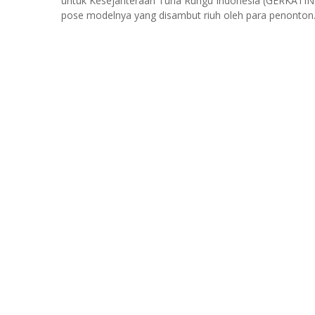
untuk Kesejahteraan Tuna Rungu Indonesia (GERKATIN).
pose modelnya yang disambut riuh oleh para penonton.(