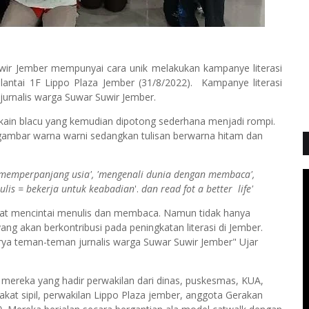
wir Jember
mempunyai cara unik melakukan kampanye literasi
lantai 1F Lippo Plaza Jember (31/8/2022). Kampanye literasi
jurnalis warga Suwar Suwir Jember.
kain blacu yang kemudian dipotong sederhana menjadi rompi.
gambar warna warni sedangkan tulisan berwarna hitam dan
memperpanjang usia', 'mengenali dunia dengan membaca',
nulis = bekerja untuk keabadian
'.
dan read fot a better life'
kat mencintai menulis dan membaca. Namun tidak hanya
ang akan berkontribusi pada peningkatan literasi di Jember.
rya teman-teman jurnalis warga Suwar Suwir Jember" Ujar
 mereka yang hadir perwakilan dari dinas, puskesmas, KUA,
rakat sipil, perwakilan Lippo Plaza jember, anggota Gerakan