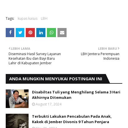
Tags:
kupas kasus
LBH
LEBIH LAMA
LEBIH BARU
Diseminasi Hasil Survey Layanan
LBH Jentera Perempuan
Kesehatan Ibu dan Bayi Baru
Indonesia
Lahir dI Kabupaten Jember
ANDA MUNGKIN MENYUKAI POSTINGAN INI
Disabiltas Tuli yang Menghilang Selama 3 Hari
Akhirnya Ditemukan
August 17, 2024
Terbukti Lakukan Pencabulan Pada Anak,
Kakek di Jember Divonis 9 Tahun Penjara