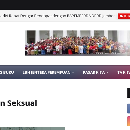
Hadiri Rapat Dengar Pendapat dengan BAPEMPERDA DPRD Jember
BE
Desa Gelar Pendidikan Hukum untuk Pemberdayaan Perempuan di Kabupat
G BUKU
LBH JENTERA PEREMPUAN
PASAR KITA
TV KIT
an Seksual