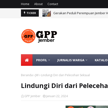
Home
About
Contact
Gerakan Peduli Perempuan Jember 
GPP Jember Keliling dari Desa ke 
TICKER
PROFIL
JURNALIS WARGA
KATALO
Beranda
JW
Lindungi Diri dari Pelecehan Seksual
Lindungi Diri dari Peleceh
GPP Jember
Januari 22, 2024