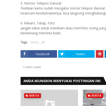
5. Nomor Telepon Darurat
Pastikan kamu sudah mengatur nomor telepon darurat.
terancam keselamatannya, bisa langsung menghubungi o
6. Rekam, Tatap, Foto
Jangan takut untuk merekam atau memfoto orang yang me
berwenang meminta bukti.
Tags:
berita
JW
Facebook
Twitter
LEBIH LAMA
ANDA MUNGKIN MENYUKAI POSTINGAN INI
BERITA
BERITA