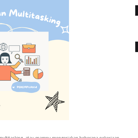
multitasking, atau mampu mengerjakan beberapa pekerjaan