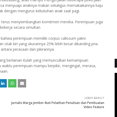
 bisa menyuapi anaknya makan sekaligus memakaikannya baju
ak dengan mengurus kebutuhan anak saat pagi.
l terus menyeimbangkan komitmen mereka. Perempuan juga
ekerja secara simultan.
an bahwa perempuan memiliki corpus callosum yakni
otak kiri yang ukurannya 25% lebih besar dibanding pria.
ntara perasaan dan pikirannya.
 yang berlainan itulah yang memunculkan kemampuan
tu waktu perempuan mampu berpikir, mengingat, merasa,
maan.
LEBIH BARU
Jurnalis Warga Jember Ikuti Pelatihan Penulisan dan Pembuatan
Video Feature