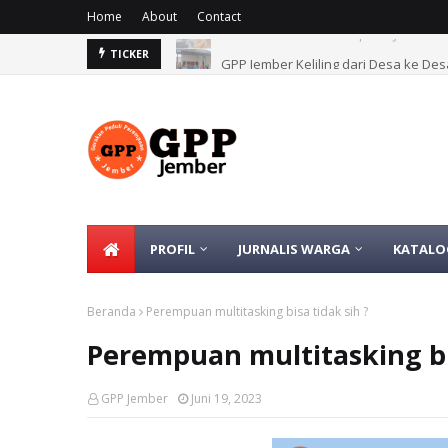
Home
About
Contact
GPP Jember Keliling dari Desa ke 
TICKER
PROFIL
JURNALIS WARGA
KATALO
Beranda
Perempuan multitasking bisa tidak sih ?
Perempuan multitasking bis
GPP Jember
Juni 19, 2023