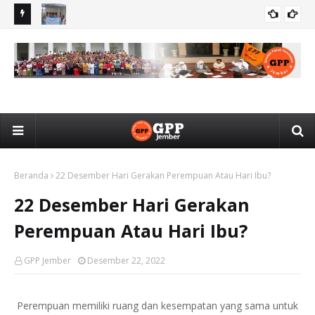
engar
GPP Jember Keliling dari Desa ke Desa Gelar Pendidikan
Ger
BERITA
Hukum untuk Pemberdayaan Perempuan di Kabupaten
Put
Jember
Beranda
22 Desember Hari Gerakan Perempuan Atau Hari Ibu?
22 Desember Hari Gerakan
Perempuan Atau Hari Ibu?
GPP Jember
Desember 22, 2022
Perempuan memiliki ruang dan kesempatan yang sama untuk