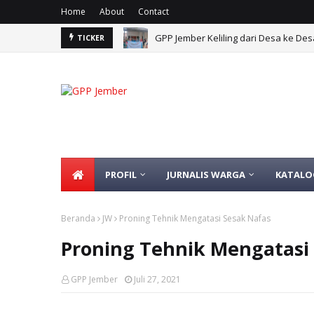
Home
About
Contact
GPP Jember Keliling dari Desa ke 
TICKER
PROFIL
JURNALIS WARGA
KATALO
Beranda
JW
Proning Tehnik Mengatasi Sesak Nafas
Proning Tehnik Mengatasi
GPP Jember
Juli 27, 2021