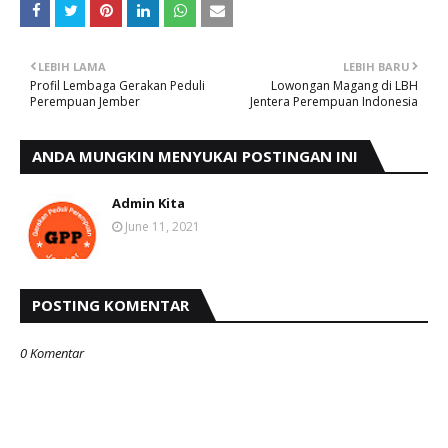
LEBIH LAMA
LEBIH BARU
Profil Lembaga Gerakan Peduli
Lowongan Magang di LBH
Perempuan Jember
Jentera Perempuan Indonesia
ANDA MUNGKIN MENYUKAI POSTINGAN INI
Admin Kita
June 11, 2021
POSTING KOMENTAR
0 Komentar